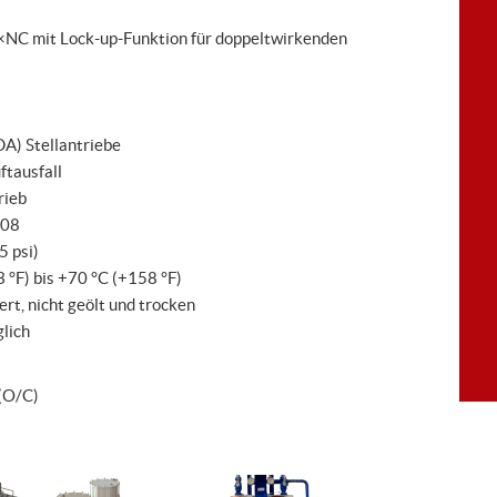
NC mit Lock-up-Funktion für doppeltwirkenden
DA) Stellantriebe
ftausfall
rieb
508
 psi)
 °F) bis +70 °C (+158 °F)
rt, nicht geölt und trocken
lich
(O/C)