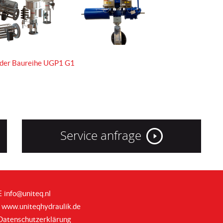
k der Baureihe UGP1 G1
Service anfrage
info@uniteq.nl
E
www.uniteqhydraulik.de
I
Datenschutzerklärung