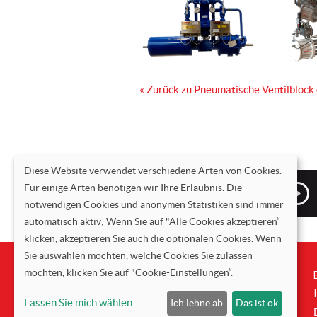
« Zurück zu Pneumatische Ventilbloc
Diese Website verwendet verschiedene Arten von Cookies.
Informationen-anfordern
Für einige Arten benötigen wir Ihre Erlaubnis. Die
notwendigen Cookies und anonymen Statistiken sind immer
automatisch aktiv; Wenn Sie auf "Alle Cookies akzeptieren“
klicken, akzeptieren Sie auch die optionalen Cookies. Wenn
Sie auswählen möchten, welche Cookies Sie zulassen
möchten, klicken Sie auf "Cookie-Einstellungen“.
+31 (0) 4 955 245 65
Oude Graaf 18
T
6002NL Weert
F +31 (0) 4 955 245 06
Lassen Sie mich wählen
Ich lehne ab
Das ist ok