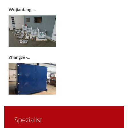
Wujianfang -...
Zhangze -...
Spezialist