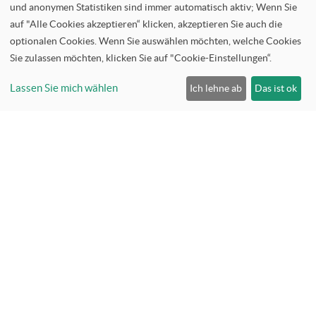
und anonymen Statistiken sind immer automatisch aktiv; Wenn Sie
auf "Alle Cookies akzeptieren“ klicken, akzeptieren Sie auch die
optionalen Cookies. Wenn Sie auswählen möchten, welche Cookies
Service anfrage
Sie zulassen möchten, klicken Sie auf "Cookie-Einstellungen“.
Lassen Sie mich wählen
Ich lehne ab
Das ist ok
Oude Graaf 18
6002NL Weert
+31 (0) 4 955 245 65
T
F +31 (0) 4 955 245 06
info@uniteq.nl
E
www.uniteqhydraulik.de
I