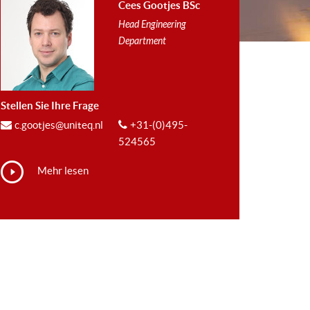
Cees Gootjes BSc
Head Engineering
Department
Stellen Sie Ihre Frage
c.gootjes@uniteq.nl
+31-(0)495-
524565
Mehr lesen